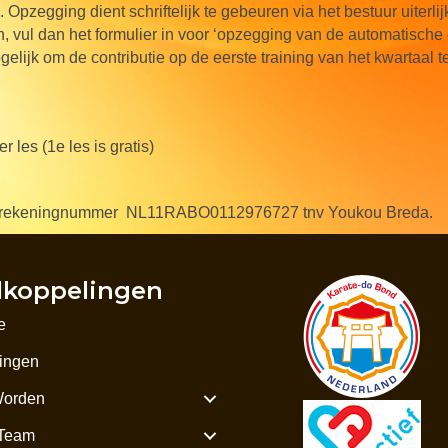
. Opzegging dient schriftelijk te gebeuren via het bestuur uiterl
, vul dan het formulier in voor ‘opzegging van de automatische 
elijk om de contributie op de eerste training van het kwartaal te
r les (1e les is gratis)
 bankrekeningnummer NL11RABO0112976727 tnv Youkou Breda.
lkoppelingen
e
ningen
Worden
Team