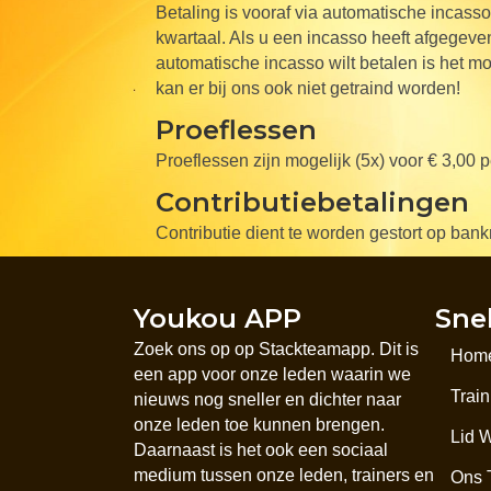
Betaling is vooraf via automatische incasso
kwartaal. Als u een incasso heeft afgegeven
automatische incasso wilt betalen is het mog
kan er bij ons ook niet getraind worden!
Proeflessen
Proeflessen zijn mogelijk (5x) voor € 3,00 pe
Contributiebetalingen
Contributie dient te worden gestort op
Youkou APP
Sne
Zoek ons op op Stackteamapp. Dit is
Hom
een app voor onze leden waarin we
Trai
nieuws nog sneller en dichter naar
onze leden toe kunnen brengen.
Lid 
Daarnaast is het ook een sociaal
medium tussen onze leden, trainers en
Ons 