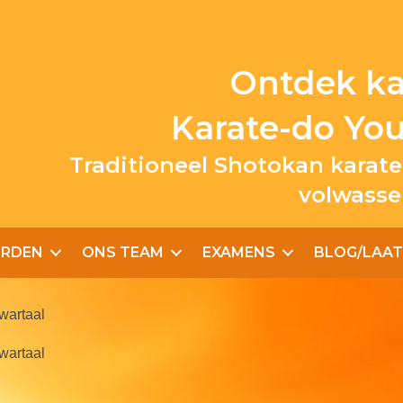
Ontdek kar
Karate-do Yo
Traditioneel Shotokan karate
volwasse
ORDEN
ONS TEAM
EXAMENS
BLOG/LAAT
wartaal
wartaal