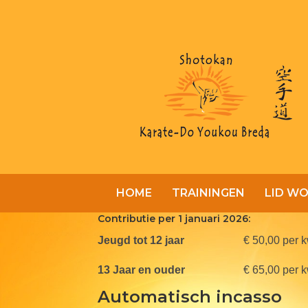
HOME
TRAININGEN
LID W
Contributie per 1 januari 2026:
Jeugd tot 12 jaar
€ 50,00 per k
13 Jaar en ouder
€ 65,00 per k
Automatisch incasso