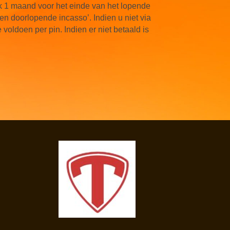
ijk 1 maand voor het einde van het lopende
en doorlopende incasso’. Indien u niet via
 voldoen per pin. Indien er niet betaald is