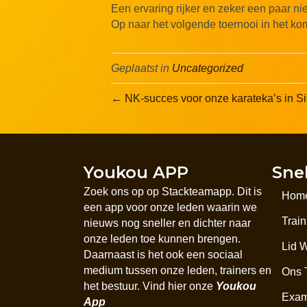
Een ervaring rijker en zeker een paar 
Op naar het volgende toernooi in het ko
Geplaatst in
Uncategorized
← NK-succes voor onze karateka’s in Si
Youkou APP
Sne
Zoek ons op op Stackteamapp. Dit is
Hom
een app voor onze leden waarin we
Trai
nieuws nog sneller en dichter naar
onze leden toe kunnen brengen.
Lid 
Daarnaast is het ook een sociaal
medium tussen onze leden, trainers en
Ons 
het bestuur. Vind hier onze
Youkou
Exa
App