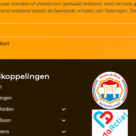
nieuwe vrienden of vriendinnen gemaakt hebbend, reed het hele
mend weekend tussen de bevriende scholen van Teteringen, Terh
ttard
lkoppelingen
e
ningen
Worden
Team
mens