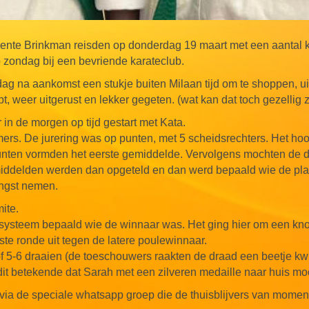
nte Brinkman reisden op donderdag 19 maart met een aantal 
p zondag bij een bevriende karateclub.
dag na aankomst een stukje buiten Milaan tijd om te shoppen, uit
t, weer uitgerust en lekker gegeten. (wat kan dat toch gezellig 
in de morgen op tijd gestart met Kata.
rs. De jurering was op punten, met 5 scheidsrechters. Het hoo
unten vormden het eerste gemiddelde. Vervolgens mochten de 
middelden werden dan opgeteld en dan werd bepaald wie de pl
angst nemen.
ite.
ysteem bepaald wie de winnaar was. Het ging hier om een knoc
rste ronde uit tegen de latere poulewinnaar.
f 5-6 draaien (de toeschouwers raakten de draad een beetje kwij
dit betekende dat Sarah met een zilveren medaille naar huis mo
d via de speciale whatsapp groep die de thuisblijvers van momen