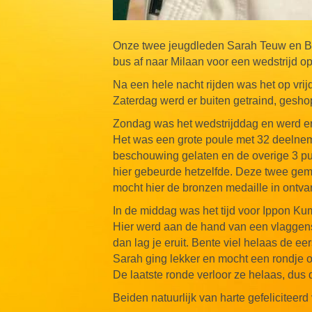
Onze twee jeugdleden Sarah Teuw en Be
bus af naar Milaan voor een wedstrijd o
Na een hele nacht rijden was het op vrij
Zaterdag werd er buiten getraind, geshop
Zondag was het wedstrijddag en werd er 
Het was een grote poule met 32 deelneme
beschouwing gelaten en de overige 3 p
hier gebeurde hetzelfde. Deze twee ge
mocht hier de bronzen medaille in ontv
In de middag was het tijd voor Ippon Kum
Hier werd aan de hand van een vlaggens
dan lag je eruit. Bente viel helaas de ee
Sarah ging lekker en mocht een rondje o
De laatste ronde verloor ze helaas, dus 
Beiden natuurlijk van harte gefeliciteer