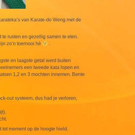
karateka’s van Karate-do Weng met de
 te rusten en gezellig samen te eten.
zijn zo’n toernooi hè
.
gste en laagste getal werd buiten
deelnemers een tweede kata lopen en
aatsen 1,2 en 3 mochten innemen. Bente
k-out systeem, dus had je verloren,
t).
cht.
t tot moment op de hoogte hield.