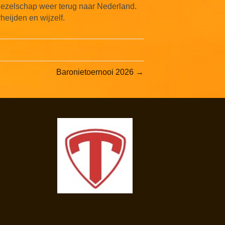
 gezelschap weer terug naar Nederland.
eijden en wijzelf.
Baronietoernooi 2026 →